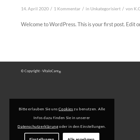
/
/
/
14. April 2020
1 Kommentar
in
Unkategorisiert
von
K.
Welcome to WordPress. This is your first post. Edit or 
© Copyright - VitaloCare
®
Bitte erlauben Sie uns
Cookies
zu benutzen. Alle
Infos dazu finden Sie in unserer
Datenschutzerklärung
oder in den Einstellungen.
Einstellungen
Alle annehmen