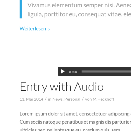
Vivamus elementum semper nisi. Aenean
ligula, porttitor eu, consequat vitae, el
Weiterlesen
00:00
Entry with Audio
/
/
11. Mai 2014
in
News
,
Personal
von
M.Heckhoff
Lorem ipsum dolor sit amet, consectetuer adipiscing
Cum sociis natoque penatibus et magnis dis parturien
ultricies nec, pellentesque eu, pretium quis, sem.