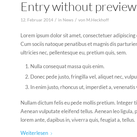
Entry without preview
/
/
12. Februar 2014
in
News
von
M.Heckhoff
Lorem ipsum dolor sit amet, consectetuer adipiscing
Cum sociis natoque penatibus et magnis dis parturien
ultricies nec, pellentesque eu, pretium quis, sem.
Nulla consequat massa quis enim.
Donec pede justo, fringilla vel, aliquet nec, vulpu
In enim justo, rhoncus ut, imperdiet a, venenatis v
Nullam dictum felis eu pede mollis pretium. Integer
Aenean vulputate eleifend tellus. Aenean leo ligula, 
lorem ante, dapibus in, viverra quis, feugiat a, tellus.
Weiterlesen