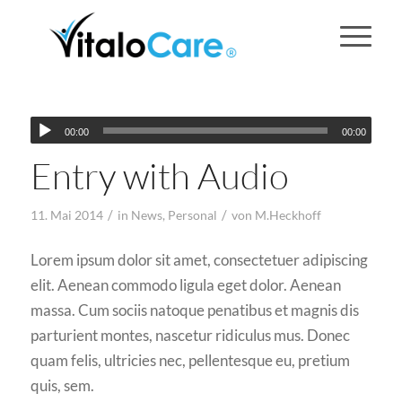
00:00
00:00
Entry with Audio
/
/
11. Mai 2014
in
News
,
Personal
von
M.Heckhoff
Lorem ipsum dolor sit amet, consectetuer adipiscing
elit. Aenean commodo ligula eget dolor. Aenean
massa. Cum sociis natoque penatibus et magnis dis
parturient montes, nascetur ridiculus mus. Donec
quam felis, ultricies nec, pellentesque eu, pretium
quis, sem.